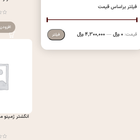
فیلتر براساس قیمت
0
افزودن 
قیمت:
0 ﷼
—
4,300,000 ﷼
فیلتر
انگشتر ژمینو مد