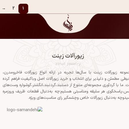
→
2
1
زیورآلات زینت
zinat jewelry
وعه زیورآلات زینت با سال‌ها تجربه در ارائه انواع زیورآلات فاخرومدرن،
طی مطمئن و دلپذیر برای انتخاب و خرید زیورآلات اصل وباکیفیت فراهم کرده
. ما با گردآوری مجموعه‌ای متنوع از دستبند،گردنبند،انگشتر،گوشواره وست‌های
س،پاسخگوی هر سلیقه ومناسبتی هستیم؛چه به‌دنبال قطعات ظریف وروزمره
یدوچه به‌دنبال زیورآلات خاص وچشمگیر رای مناسبت‌های ویژه.