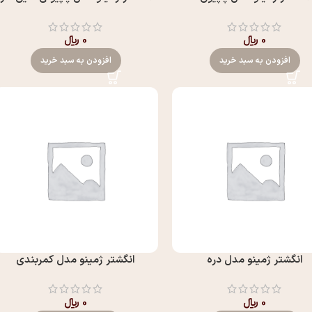
0
﷼
0
﷼
افزودن به سبد خرید
افزودن به سبد خرید
انگشتر ژمینو مدل دره
انگشتر ژمینو مدل کمربندي
0
﷼
0
﷼