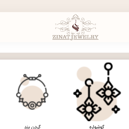
گوشواره
گردن بند