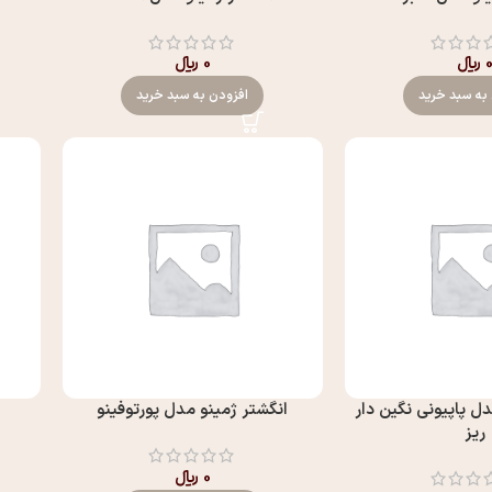
﷼
0
﷼
به سبد خرید
افزودن به سبد خرید
ل پاپيوني نگين دار
انگشتر ژمینو مدل پورتوفينو
ريز
0
﷼