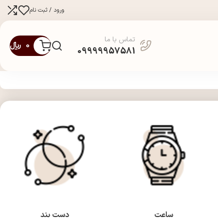
ورود / ثبت نام
تماس با ما
0
﷼
09999957581
ساعت
دست بند