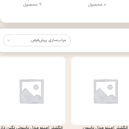
0 محصول
9 محصول
انگشتر ژمینو مدل پاپيون
انگشتر ژمینو مدل پاپيوني نگين دار