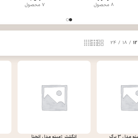
8 محصول
7 محصول
24
18
12
 مدل 3 برگ
انگشتر ژمینو مدل انحنا