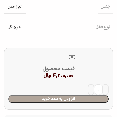
جنس
آلیاژ مس
نوع قفل
خرچنگی
قیمت محصول
4,200,000
﷼
افزودن به سبد خرید