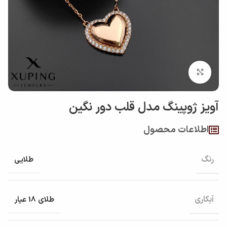
بزرگنمایی تصویر
آويز ژوپینگ مدل قلب دور نگين
اطلاعات محصول
رنگ
طلایی
آبکاری
طلای 18 عیار