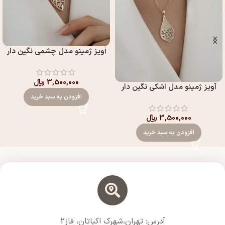
آويز ژمینو مدل چشمي نگين دار
3,500,000
﷼
آويز ژمینو مدل اشکي نگين دار
افزودن به سبد خرید
3,500,000
﷼
افزودن به سبد خرید
آدرس: تهران،شهرک اکباتان، فاز2