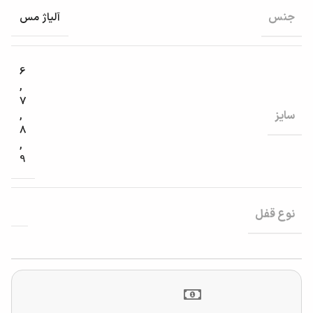
جنس
آلیاژ مس
6
,
7
سایز
,
8
,
9
نوع قفل