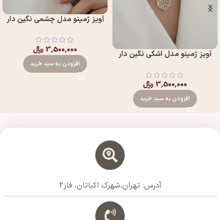
آويز ژمینو مدل چشمي نگين دار
3,500,000
﷼
آويز ژمینو مدل اشکي نگين دار
افزودن به سبد خرید
3,500,000
﷼
افزودن به سبد خرید
آدرس: تهران،شهرک اکباتان، فاز2