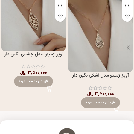
آويز ژمینو مدل چشمي نگين دار
3,500,000
﷼
آويز ژمینو مدل اشکي نگين دار
افزودن به سبد خرید
3,500,000
﷼
افزودن به سبد خرید