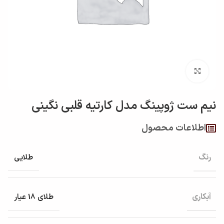
بزرگنمایی تصویر
نيم ست ژوپینگ مدل کارتيه قلبي نگيني
اطلاعات محصول
رنگ
طلایی
آبکاری
طلای 18 عیار