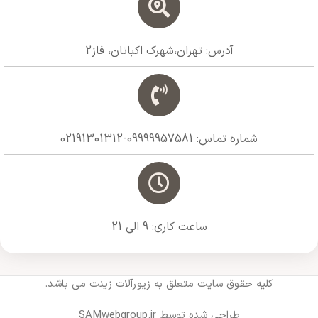
آدرس: تهران،شهرک اکباتان، فاز2
شماره تماس: 09999957581-02191301312
ساعت کاری: 9 الی 21
کلیه حقوق سایت متعلق به زیورآلات زینت می باشد.
طراحی شده توسط SAMwebgroup.ir