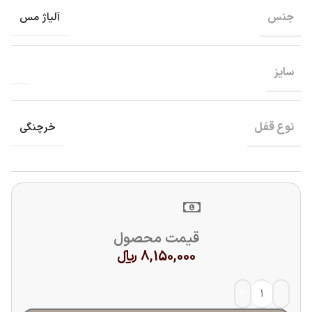
جنس
آلیاژ مس
سایز
نوع قفل
خرچنگی
قیمت محصول
8,150,000
﷼