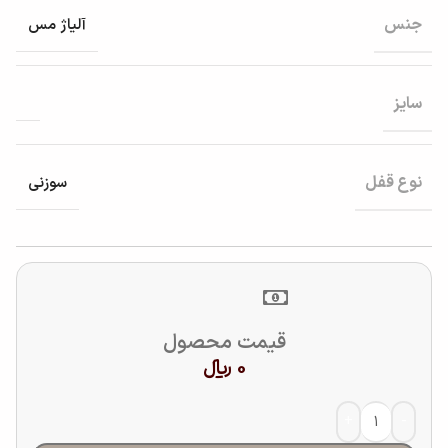
جنس
آلیاژ مس
سایز
نوع قفل
سوزنی
قیمت محصول
0
﷼