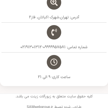
آدرس: تهران،شهرک اکباتان، فاز2
شماره تماس: 09999957581-02191301312
ساعت کاری: 9 الی 21
کلیه حقوق سایت متعلق به زیورآلات زینت می باشد.
طراحی شده توسط SAMwebgroup.ir