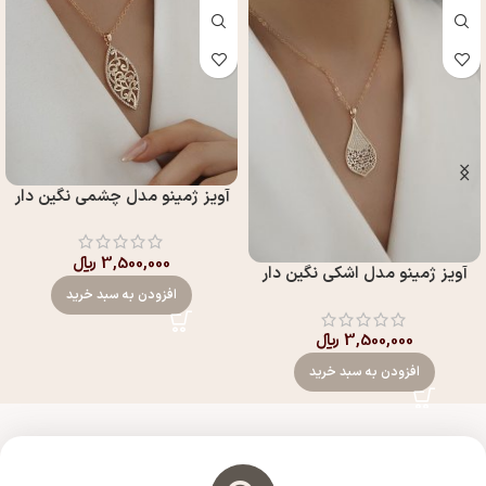
آويز ژمینو مدل چشمي نگين دار
3,500,000
﷼
آويز ژمینو مدل اشکي نگين دار
افزودن به سبد خرید
3,500,000
﷼
افزودن به سبد خرید