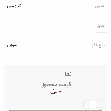
جنس
آلیاژ مس
سایز
نوع قفل
سوزنی
قیمت محصول
0
﷼