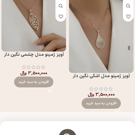
آويز ژمینو مدل چشمي نگين دار
3,500,000
﷼
آويز ژمینو مدل اشکي نگين دار
افزودن به سبد خرید
3,500,000
﷼
افزودن به سبد خرید