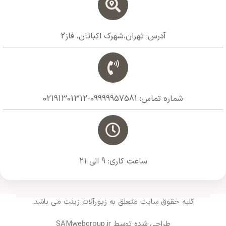
آدرس: تهران،شهرک اکباتان، فاز2
شماره تماس: 09999957581-02191301312
ساعت کاری: 9 الی 21
کلیه حقوق سایت متعلق به زیورآلات زینت می باشد.
طراحی شده توسط SAMwebgroup.ir